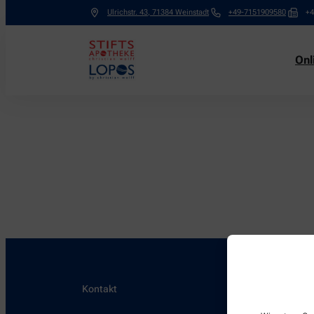
Ulrichstr. 43
,
71384
Weinstadt
+49-7151909580
+4
Onl
Kontakt