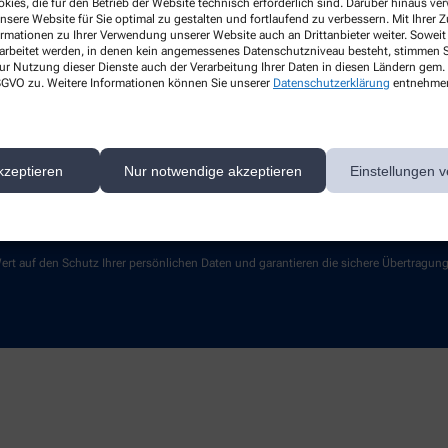
kies, die für den Betrieb der Website technisch erforderlich sind. Darüber hinaus v
Lieferoptionen
nsere Website für Sie optimal zu gestalten und fortlaufend zu verbessern. Mit Ihrer
ormationen zu Ihrer Verwendung unserer Website auch an Drittanbieter weiter. Soweit
Kontakt
rarbeitet werden, in denen kein angemessenes Datenschutzniveau besteht, stimmen Si
ur Nutzung dieser Dienste auch der Verarbeitung Ihrer Daten in diesen Ländern gem. 
 DSGVO zu. Weitere Informationen können Sie unserer
Datenschutzerklärung
entnehme
kzeptieren
Nur notwendige akzeptieren
Einstellungen v
ert auf den Schutz Ihrer persönlichen Daten und garantieren die sichere Übertragun