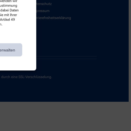
erwenden wir
Datenschutz
 Zustimmung
 dabei Daten
Impressum
e mit Ihrer
Barrierefreiheitserklärung
Artikel 49
n.
erwalten
g durch eine SSL-Verschlüsselung.