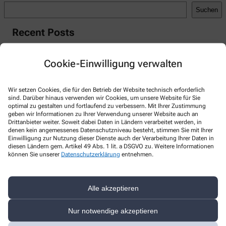
Suchen
Recent Posts
Hello world!
Cookie-Einwilligung verwalten
Recent Comments
A WordPress Commenter
zu
Hello world!
Wir setzen Cookies, die für den Betrieb der Website technisch erforderlich
sind. Darüber hinaus verwenden wir Cookies, um unsere Website für Sie
optimal zu gestalten und fortlaufend zu verbessern. Mit Ihrer Zustimmung
geben wir Informationen zu Ihrer Verwendung unserer Website auch an
Drittanbieter weiter. Soweit dabei Daten in Ländern verarbeitet werden, in
denen kein angemessenes Datenschutzniveau besteht, stimmen Sie mit Ihrer
Kontakt
Einwilligung zur Nutzung dieser Dienste auch der Verarbeitung Ihrer Daten in
diesen Ländern gem. Artikel 49 Abs. 1 lit. a DSGVO zu. Weitere Informationen
können Sie unserer
Datenschutzerklärung
entnehmen.
Stifts-Apotheke
Ulrichstr. 43
,
71384
Weinstadt
Alle akzeptieren
+49-7151909580
+49-7151909581
Nur notwendige akzeptieren
kundenservice@stiftsapotheke-weinstadt.de